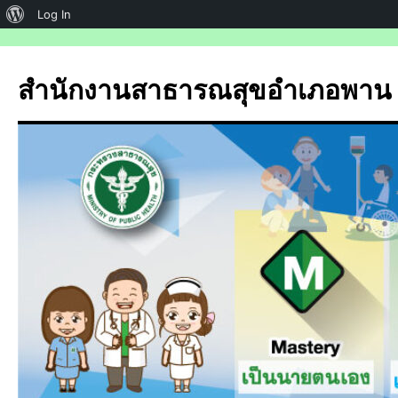
เกี่ยว
Log In
กับ
ข้าม
ไป
เวิร์ด
สำนักงานสาธารณสุขอำเภอพาน
ยัง
เพรส
เนื้อหา