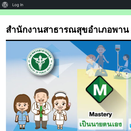
เกี่ยว
Log In
กับ
ข้าม
ไป
เวิร์ด
สำนักงานสาธารณสุขอำเภอพาน
ยัง
เพรส
เนื้อหา