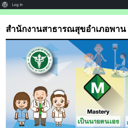
เกี่ยว
Log In
กับ
ข้าม
ไป
เวิร์ด
สำนักงานสาธารณสุขอำเภอพาน
ยัง
เพรส
เนื้อหา